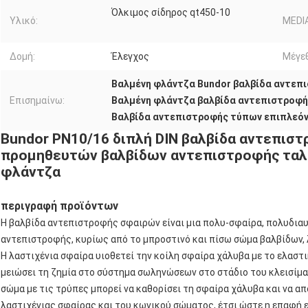
Όλκιμος σίδηρος qt450-10
Υλικό:
MEDIA
Δομή:
Έλεγχος
Μέγεθ
Βαλμένη φλάντζα Bundor βαλβίδα αντεπ
Επισημαίνω:
Βαλμένη φλάντζα βαλβίδα αντεπιστροφή
Βαλβίδα αντεπιστροφής τύπων επιπλεό
Bundor PN10/16 διπλή DIN βαλβίδα αντεπι
προμηθευτών βαλβίδων αντεπιστροφής ταλ
φλάντζα
περιγραφή προϊόντων
Η βαλβίδα αντεπιστροφής σφαιρών είναι μια πολυ-σφαίρα, πολυδια
αντεπιστροφής, κυρίως από το μπροστινό και πίσω σώμα βαλβίδων, 
Η λαστιχένια σφαίρα υιοθετεί την κοίλη σφαίρα χάλυβα με το ελαστι
μειώσει τη ζημία στο σύστημα σωληνώσεων στο στάδιο του κλεισίματ
σώμα με τις τρύπες μπορεί να καθορίσει τη σφαίρα χάλυβα και να α
λαστιχένιας σφαίρας και του κωνικού σώματος, έτσι ώστε η επαφή ε