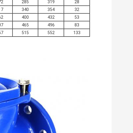
72
285
319
28
17
340
354
32
62
400
432
53
07
465
496
83
57
515
552
133