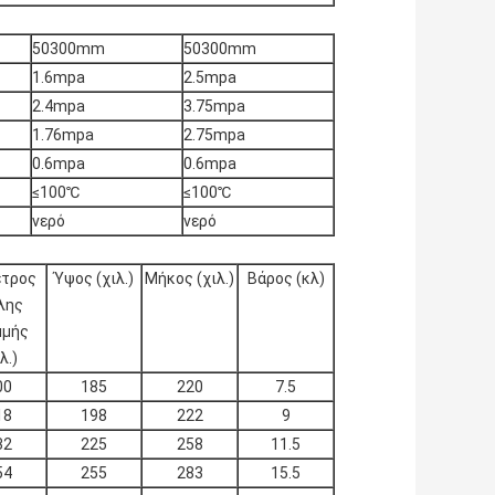
50300mm
50300mm
1.6mpa
2.5mpa
2.4mpa
3.75mpa
1.76mpa
2.75mpa
0.6mpa
0.6mpa
≤100℃
≤100℃
νερό
νερό
ετρος
Ύψος (χιλ.)
Μήκος (χιλ.)
Βάρος (κλ)
λης
μμής
λ.)
00
185
220
7.5
18
198
222
9
32
225
258
11.5
54
255
283
15.5