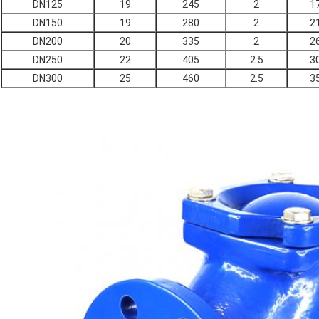
DN125
19
245
2
1
DN150
19
280
2
2
DN200
20
335
2
2
DN250
22
405
2.5
3
DN300
25
460
2.5
3