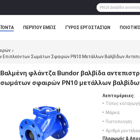
ΪΌΝΤΑ
ΠΕΡΊΠΟΥ ΕΜΕΊΣ
ΓΎΡΟΣ ΕΡΓΟΣΤΑΣΊΩΝ
ΠΟΙΟΤΙΚ
αιρών
ων Επιπλεόντων Σωμάτων Σφαιρών PN10 Μετάλλων Βαλβίδων Αντεπ
Βαλμένη φλάντζα Bundor βαλβίδα αντεπισ
σωμάτων σφαιρών PN10 μετάλλων βαλβίδω
Λεπτομέρειες:
Τόπος καταγωγή
Μάρκα:
Πιστοποίηση:
Αριθμό μοντέλου
Πληρωμής & Αποσ