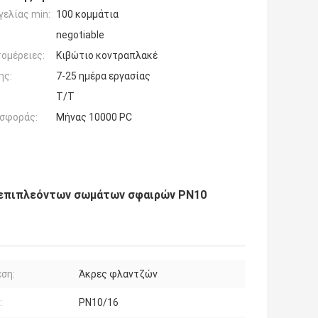
ελίας min:
100 κομμάτια
negotiable
ομέρειες:
Κιβώτιο κοντραπλακέ
ης:
7-25 ημέρα εργασίας
T/T
σφοράς:
Μήνας 10000 PC
 επιπλεόντων σωμάτων σφαιρών PN10
ση:
Άκρες φλαντζών
:
PN10/16