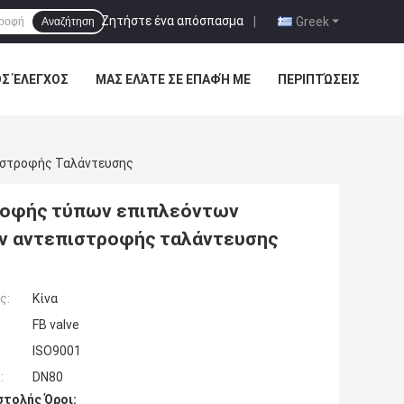
Ζητήστε ένα απόσπασμα
|
Greek
Αναζήτηση
ΌΣ ΈΛΕΓΧΟΣ
ΜΑΣ ΕΛΆΤΕ ΣΕ ΕΠΑΦΉ ΜΕ
ΠΕΡΙΠΤΏΣΕΙΣ
ιστροφής Ταλάντευσης
τροφής τύπων επιπλεόντων
ν αντεπιστροφής ταλάντευσης
ς:
Κίνα
FB valve
ISO9001
:
DN80
τολής Όροι: