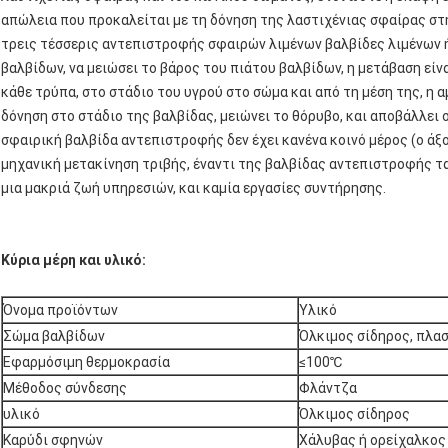
απώλεια που προκαλείται με τη δόνηση της λαστιχένιας σφαίρας στ
τρεις τέσσερις αντεπιστροφής σφαιρών λιμένων βαλβίδες λιμένων ή
βαλβίδων, να μειώσει το βάρος του πιάτου βαλβίδων, η μετάβαση είν
κάθε τρύπα, στο στάδιο του υγρού στο σώμα και από τη μέση της, η 
δόνηση στο στάδιο της βαλβίδας, μειώνει το θόρυβο, και αποβάλλε
σφαιρική βαλβίδα αντεπιστροφής δεν έχει κανένα κοινό μέρος (ο άξο
μηχανική μετακίνηση τριβής, έναντι της βαλβίδας αντεπιστροφής τ
μια μακριά ζωή υπηρεσιών, και καμία εργασίες συντήρησης.
Κύρια μέρη και υλικό:
Όνομα προϊόντων
Υλικό
Σώμα βαλβίδων
Όλκιμος σίδηρος, πλα
Εφαρμόσιμη θερμοκρασία
≤100℃
Μέθοδος σύνδεσης
Φλάντζα
υλικό
Όλκιμος σίδηρος
Καρύδι σφηνών
Χάλυβας ή ορείχαλκος