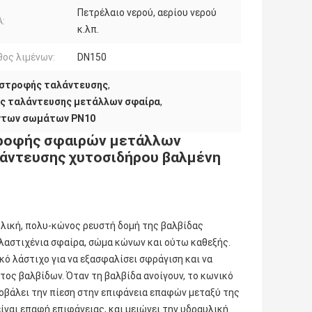
Πετρέλαιο νερού, αερίου νερού
:
κ.λπ.
ος λιμένων:
DN150
ιστροφής ταλάντευσης
,
ς ταλάντευσης μετάλλων σφαίρα
,
ντων σωμάτων PN10
στροφής σφαιρών μετάλλων
άντευσης χυτοσιδήρου βαλμένη
υλική, πολυ-κώνος ρευστή δομή της βαλβίδας
λαστιχένια σφαίρα, σώμα κώνων και ούτω καθεξής.
κό λάστιχο για να εξασφαλίσει σφράγιση και να
ος βαλβίδων. Όταν τη βαλβίδα ανοίγουν, το κωνικό
ποβάλει την πίεση στην επιφάνεια επαφών μεταξύ της
ίναι επαφή επιφάνειας, και μειώνει την υδραυλική