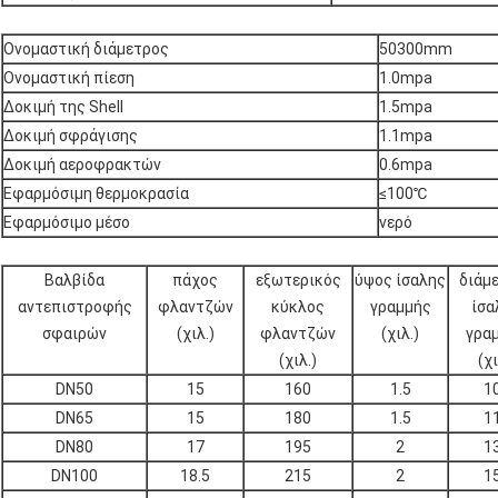
Ονομαστική διάμετρος
50300mm
Ονομαστική πίεση
1.0mpa
Δοκιμή της Shell
1.5mpa
Δοκιμή σφράγισης
1.1mpa
Δοκιμή αεροφρακτών
0.6mpa
Εφαρμόσιμη θερμοκρασία
≤100℃
Εφαρμόσιμο μέσο
νερό
Βαλβίδα
πάχος
εξωτερικός
ύψος ίσαλης
διάμ
αντεπιστροφής
φλαντζών
κύκλος
γραμμής
ίσα
σφαιρών
(χιλ.)
φλαντζών
(χιλ.)
γρα
(χιλ.)
(χι
DN50
15
160
1.5
1
DN65
15
180
1.5
1
DN80
17
195
2
1
DN100
18.5
215
2
1