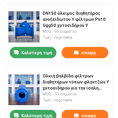
DN150 όλκιμος διηθητήρας
ανοξείδωτου Υ φίλτρων Pn10
Ggg50 χυτοσιδήρου Υ
MOQ：50 κομμάτια
Τιμή：negotiable
Καλύτερη τιμή
επαφή
Όλκιή βαλβίδα φίλτρων
διηθητήρων τύπων φλαντζών Υ
χυτοσιδήρου για την ίσαλη
γραμμή Dn150
MOQ：50 κομμάτια
Τιμή：negotiable
Καλύτερη τιμή
επαφή