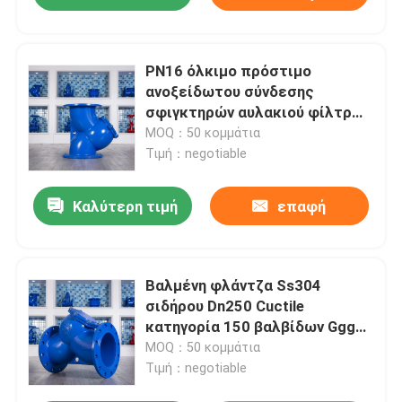
PN16 όλκιμο πρόστιμο
ανοξείδωτου σύνδεσης
σφιγκτηρών αυλακιού φίλτρων
χυτοσιδήρου Υ - πλέγμα
MOQ：50 κομμάτια
Τιμή：negotiable
Καλύτερη τιμή
επαφή
Βαλμένη φλάντζα Ss304
σιδήρου Dn250 Cuctile
κατηγορία 150 βαλβίδων Ggg50
φίλτρων διηθητήρων Υ τύπος
MOQ：50 κομμάτια
Τιμή：negotiable