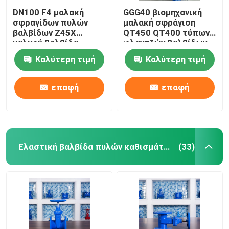
DN100 F4 μαλακή
GGG40 βιομηχανική
σφραγίδων πυλών
μαλακή σφράγιση
βαλβίδων Z45X
QT450 QT400 τύπων
χαλκού βαλβίδα
φλαντζών βαλβίδων
πυλών καθισμάτων
πυλών βιομηχανική
Καλύτερη τιμή
Καλύτερη τιμή
αδένων ελαστική
επαφή
επαφή
Ελαστική βαλβίδα πυλών καθισμάτων
(33)