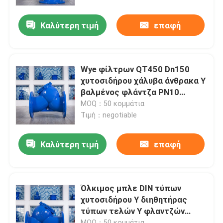
Καλύτερη τιμή
επαφή
Προϊόντα
Μαλακή βαλβίδα πυλών σφραγίδων
Wye φίλτρων QT450 Dn150
χυτοσιδήρου χάλυβα άνθρακα Υ
Ελαστική βαλβίδα πυλών καθισμάτων
βαλμένος φλάντζα PN10
διηθητήρας
MOQ：50 κομμάτια
Τιμή：negotiable
Ελαστική βαλβίδα πυλών καθισμάτων
Καλύτερη τιμή
επαφή
όλκιή βαλβίδα πυλών σιδήρου
Όλκιμος διηθητήρας σιδήρου Υ
Όλκιμος μπλε DIN τύπων
χυτοσιδήρου Υ διηθητήρας
τύπων τελών Υ φλαντζών
Φίλτρο χυτοσιδήρου Υ
διηθητήρων
MOQ：50 κομμάτια