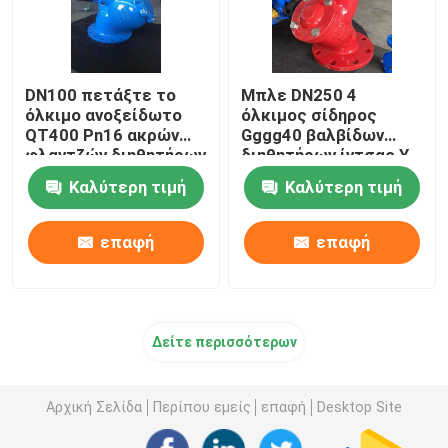
DN100 πετάξτε το
Μπλε DN250 4
όλκιμο ανοξείδωτο
όλκιμος σίδηρος
QT400 Pn16 ακρών
Gggg40 βαλβίδων
φλαντζών διηθητήρων
διηθητήρων ίντσας Υ
σιδήρου Υ
για τα ανταλλακτικά
Καλύτερη τιμή
Καλύτερη τιμή
φίλτρων νερού
επαφή
επαφή
Δείτε περισσότερων
Αρχική Σελίδα
Περίπου εμείς
επαφή
Desktop Site