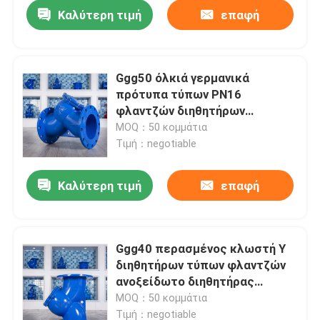
Καλύτερη τιμή
επαφή
Ggg50 όλκιά γερμανικά
πρότυπα τύπων PN16
φλαντζών διηθητήρων
φίλτρων χυτοσιδήρου Υ
MOQ：50 κομμάτια
Τιμή：negotiable
Καλύτερη τιμή
επαφή
Σπίτι
Ggg40 περασμένος κλωστή Υ
διηθητήρων τύπων φλαντζών
Σχετικά με εμάς
ανοξείδωτο διηθητήρας
απόβλητου ύδατος DN200
MOQ：50 κομμάτια
Επαφές
Τιμή：negotiable