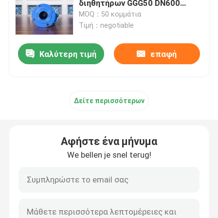
διηθητήρων GGG50 DN600
βιομηχανικό
MOQ：50 κομμάτια
Τιμή：negotiable
Καλύτερη τιμή
επαφή
Δείτε περισσότερων
Αφήστε ένα μήνυμα
We bellen je snel terug!