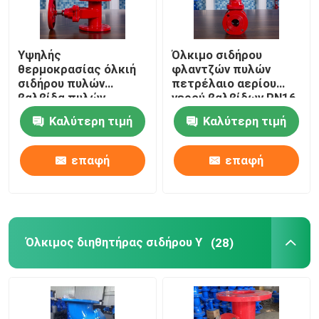
Υψηλής
Όλκιμο σιδήρου
θερμοκρασίας όλκιή
φλαντζών πυλών
σιδήρου πυλών
πετρέλαιο αερίου
βαλβίδα πυλών
νερού βαλβίδων PN16
καθισμάτων βαλβίδων
ελαστικό QT450
Καλύτερη τιμή
Καλύτερη τιμή
QT400 QT450
QT400
ελαστική
επαφή
επαφή
Όλκιμος διηθητήρας σιδήρου Υ
(28)