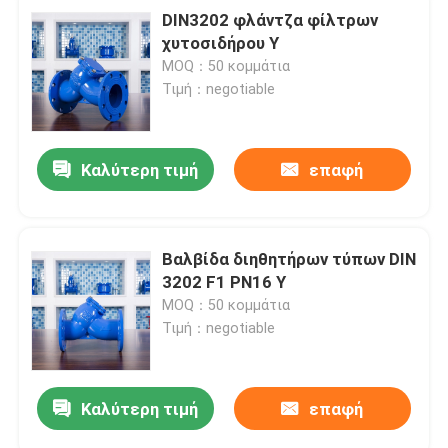
DIN3202 φλάντζα φίλτρων
χυτοσιδήρου Υ
MOQ：50 κομμάτια
Τιμή：negotiable
Καλύτερη τιμή
επαφή
Βαλβίδα διηθητήρων τύπων DIN
3202 F1 PN16 Υ
MOQ：50 κομμάτια
Τιμή：negotiable
Καλύτερη τιμή
επαφή