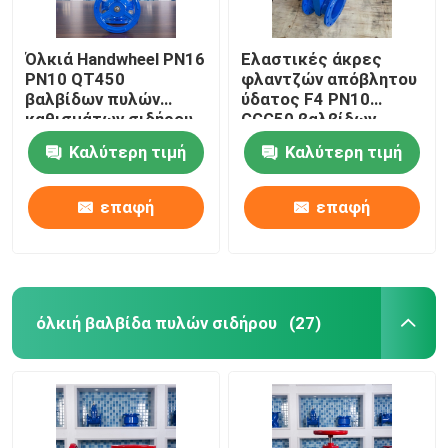
Όλκιά Handwheel PN16
Ελαστικές άκρες
PN10 QT450
φλαντζών απόβλητου
βαλβίδων πυλών
ύδατος F4 PN10
καθισμάτων σιδήρου
GGG50 βαλβίδων
ελαστικά γερμανικά
πυλών καθισμάτων
Καλύτερη τιμή
Καλύτερη τιμή
πρότυπα
καλωδίων χαλκού
επαφή
επαφή
όλκιή βαλβίδα πυλών σιδήρου
(27)