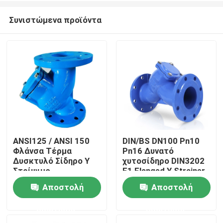
Συνιστώμενα προϊόντα
ANSI125 / ANSI 150
DIN/BS DN100 Pn10
Φλάνσα Τέρμα
Pn16 Δυνατό
Σπίτι
Δυσκτυλό Σίδηρο Y
χυτοσίδηρο DIN3202
Στρίψιμο
F1 Flanged Y Strainer
Αποστολή
Αποστολή
Προϊόντα
ερώτησης
ερώτησης
Περίπου εμείς