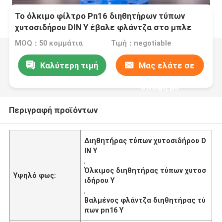
Το όλκιμο φίλτρο Pn16 διηθητήρων τύπων
χυτοσιδήρου DIN Υ έβαλε φλάντζα στο μπλε
πόσιμο νερό
MOQ：50 κομμάτια
Τιμή：negotiable
Καλύτερη τιμή
Μας ελάτε σε
επαφή με
Περιγραφή προϊόντων
Διηθητήρας τύπων χυτοσιδήρου D
IN Υ
,
Όλκιμος διηθητήρας τύπων χυτοσ
Υψηλό φως:
ιδήρου Υ
,
Βαλμένος φλάντζα διηθητήρας τύ
πων pn16 Υ