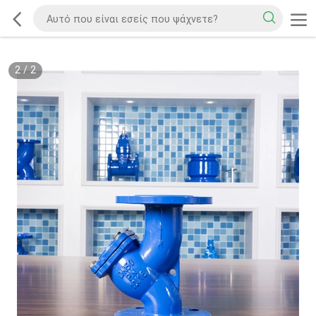
2
/
2