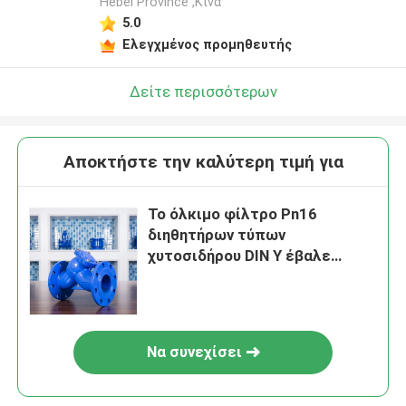
Hebei Province ,Κίνα
5.0
Ελεγχμένος προμηθευτής
Δείτε περισσότερων
Αποκτήστε την καλύτερη τιμή για
Το όλκιμο φίλτρο Pn16
διηθητήρων τύπων
χυτοσιδήρου DIN Υ έβαλε
φλάντζα στο μπλε πόσιμο
νερό
Να συνεχίσει