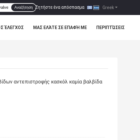
Ζητήστε ένα απόσπασμα
|
Greek
Αναζήτηση
ΌΣ ΈΛΕΓΧΟΣ
ΜΑΣ ΕΛΆΤΕ ΣΕ ΕΠΑΦΉ ΜΕ
ΠΕΡΙΠΤΏΣΕΙΣ
βίδων αντεπιστροφής κασκόλ καμία βαλβίδα