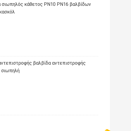
α σιωπηλός κάθετος PN10 PN16 βαλβίδων
 κασκόλ
αντεπιστροφής βαλβίδα αντεπιστροφής
 σιωπηλή