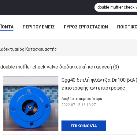
ΪΌΝΤΑ
ΠΕΡΊΠΟΥ ΕΜΕΊΣ
ΓΎΡΟΣ ΕΡΓΟΣΤΑΣΊΩΝ
ΠΟΙΟΤΙΚ
 Διαδικτυακός Κατασκευαστής
double muffler check valve διαδικτυακή κατασκευή
(3)
Ggg40 διπλή φλάντζα Dn100 βαλ
επιστροφής αντεπιστροφής
Διαβάστε περισσότερα
2022-07-15 16:19:27
ΕΠΙΚΟΙΝΩΝΊΑ