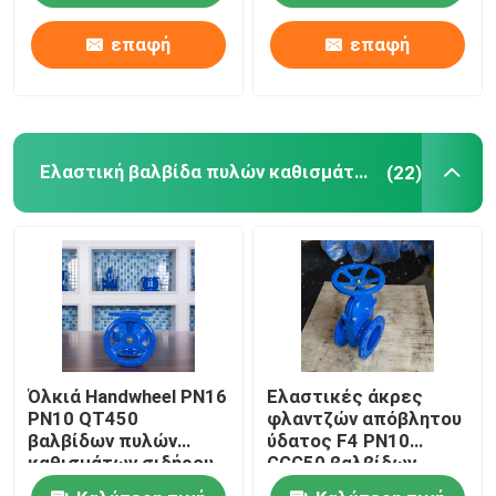
επαφή
επαφή
Γύρος εργοστασίων
Ποιοτικός έλεγχος
Ελαστική βαλβίδα πυλών καθισμάτων
(22)
Μας ελάτε σε επαφή με
Περιπτώσεις
Μαλακή βαλβίδα πυλών σφραγίδων
Όλκιά Handwheel PN16
Ελαστικές άκρες
Ελαστική βαλβίδα πυλών καθισμάτων
PN10 QT450
φλαντζών απόβλητου
βαλβίδων πυλών
ύδατος F4 PN10
καθισμάτων σιδήρου
GGG50 βαλβίδων
Ελαστική βαλβίδα πυλών καθισμάτων
ελαστικά γερμανικά
πυλών καθισμάτων