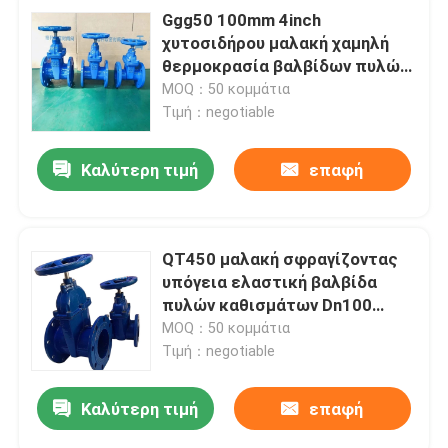
Ggg50 100mm 4inch
χυτοσιδήρου μαλακή χαμηλή
θερμοκρασία βαλβίδων πυλών
καθισμάτων σφραγίδων
MOQ：50 κομμάτια
λαστιχένια
Τιμή：negotiable
Καλύτερη τιμή
επαφή
QT450 μαλακή σφραγίζοντας
υπόγεια ελαστική βαλβίδα
πυλών καθισμάτων Dn100
Dn200
MOQ：50 κομμάτια
Τιμή：negotiable
Καλύτερη τιμή
επαφή