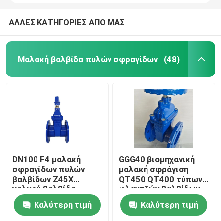
ΑΛΛΕΣ ΚΑΤΗΓΟΡΙΕΣ ΑΠΟ ΜΑΣ
Μαλακή βαλβίδα πυλών σφραγίδων
(48)
DN100 F4 μαλακή
GGG40 βιομηχανική
σφραγίδων πυλών
μαλακή σφράγιση
βαλβίδων Z45X
QT450 QT400 τύπων
χαλκού βαλβίδα
φλαντζών βαλβίδων
πυλών καθισμάτων
πυλών βιομηχανική
Καλύτερη τιμή
Καλύτερη τιμή
αδένων ελαστική