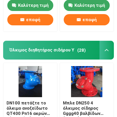
καθισμάτων βαλβίδων
ελαστικό QT450
Καλύτερη τιμή
Καλύτερη τιμή
QT400 QT450
QT400
Σιωπηλή βαλβίδα αντεπιστροφής χυτοσιδήρου
ελαστική
επαφή
επαφή
Κονδυλώδης βαλβίδα αντεπιστροφής χυτοσιδήρου
Όλκιμος διηθητήρας σιδήρου Υ
(28)
DN100 πετάξτε το
Μπλε DN250 4
όλκιμο ανοξείδωτο
όλκιμος σίδηρος
QT400 Pn16 ακρών
Gggg40 βαλβίδων