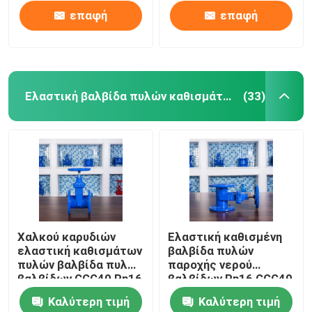
επαφή
επαφή
Ελαστική βαλβίδα πυλών καθισμάτων
(33)
Σπίτι
Χαλκού καρυδιών
Ελαστική καθισμένη
ελαστική καθισμάτων
βαλβίδα πυλών
Προϊόντα
πυλών βαλβίδα πυλών
παροχής νερού
βαλβίδων GGG40 Pn16
βαλβίδων Pn16 GGG40
διπλή βαλμένη
DN100 καρυδιών
Καλύτερη τιμή
Καλύτερη τιμή
φλάντζα
χαλκού
Περίπου εμείς